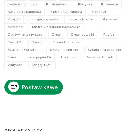
Kaplica Papieska
Kardynałowie
Klaryski
Koronacja
Koronacja papieska
Koronacja Papieża
Korporał
Książki
Liturgia papieska
Lux ex Oriente
Mazamet
Mediolan
Mistrz Ceremonii Papieskich
Oprawy artystyczne
Ornat
Ornat gotycki
Papież
Paweł VI
Pius XI
Prymat Papieski
Skarbiec Watykanu
Szaty liturgiczne
Szkoła Fra Angelico
Tiara
Tiara papieska
Triregnum
Vicarius Christi
Watykan
Święty Piotr
ODWIEDZAJĄCY