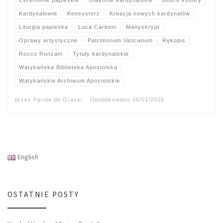
Ceremonie papieskie
Diakonie kardynalskie
Dobro kultury
Kardynałowie
Konsystorz
Kreacja nowych kardynałów
Liturgia papieska
Luca Carboni
Manyskrypt
Oprawy artystyczne
Patrimonum Vaticanum
Rękopis
Rocco Ronzani
Tytuły kardynalskie
Watykańska Biblioteka Apostolska
Watykańskie Archiwum Apostolskie
przez
Paride de Grassi
Opublikowano
06/01/2026
English
OSTATNIE POSTY