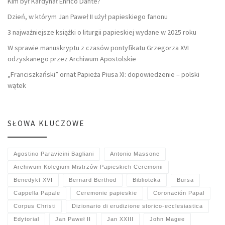
Kim był Kardynał Enrico Dante?
Dzień, w którym Jan Paweł II użył papieskiego fanonu
3 najważniejsze książki o liturgii papieskiej wydane w 2025 roku
W sprawie manuskryptu z czasów pontyfikatu Grzegorza XVI
odzyskanego przez Archiwum Apostolskie
„Franciszkański” ornat Papieża Piusa XI: dopowiedzenie – polski
wątek
SŁOWA KLUCZOWE
Agostino Paravicini Bagliani
Antonio Massone
Archiwum Kolegium Mistrzów Papieskich Ceremonii
Benedykt XVI
Bernard Berthod
Biblioteka
Bursa
Cappella Papale
Ceremonie papieskie
Coronación Papal
Corpus Christi
Dizionario di erudizione storico-ecclesiastica
Edytorial
Jan Paweł II
Jan XXIII
John Magee