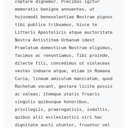
coptare dignemur. Precibus igitur 
memoratis benigne annuentes, ut 
hujusmodi benevolentiae Nostrae pignus 
tibi publice tribuamus, hisce te 
Litteris Apostolicis atque auctoritate 
Nostra Antistitem Urbanum idest 
Praelatum domesticum Nostrum eligimus, 
facimus ac renuntiamus, Tibi proinde, 
dilecte fili, concedimus ut violaceas 
vestes induere atque, etiam in Romana 
Curia, lineum amiculum manicatum, quod 
Rochetum vocant, gestare licite possis 
ac valeas; itemque utaris fruaris 
singulis quibusque honoribus, 
privilegiis, praerogativis, indultis, 
quibus alii ecclesiastici viri hac 
dignitate aucti utuntur, fruuntur vel 