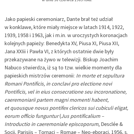
Jako papieski ceremoniarz, Dante brał też udział
w konklawe, które miały miejsce w latach 1914, 1922,
1939, 1958 i 1963, jak i m.in. w uroczystych koronacjach
kolejnych papieży: Benedykta XV, Piusa XI, Piusa XII,
Jana XXIii i Pawła VI, z których ostatnie dwie były
przekazywane na żywo w telewizji. Biskup Joachim
Nabuco stwierdza, iż są to tzw. wielkie momenty dla
papieskich mistrzów ceremonii:
In morte et sepultura
Romani Pontificis, in conclavi pro electione novi
Pontificis, vel in eius consecratione seu incoronatione,
caeremoniarii partem magni momenti habent,
et quousque novus pontifex clericos sui cubiculi eligat,
eorum officio funguntur
(
Jus pontificalium –
Introductio in caeremoniale episcoporum
, Desclée &
Socii, Parisiis – Tornaci – Romae – Neo-eboraci, 1956, s.