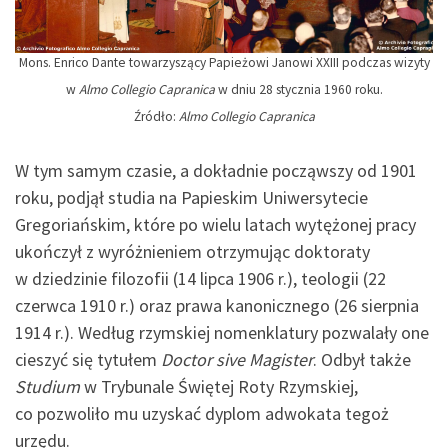
Mons. Enrico Dante towarzyszący Papieżowi Janowi XXIII podczas wizyty
w
Almo Collegio Capranica
w dniu 28 stycznia 1960 roku.
Źródło:
Almo Collegio Capranica
W tym samym czasie, a dokładnie począwszy od 1901
roku, podjął studia na Papieskim Uniwersytecie
Gregoriańskim, które po wielu latach wytężonej pracy
ukończył z wyróżnieniem otrzymując doktoraty
w dziedzinie filozofii (14 lipca 1906 r.), teologii (22
czerwca 1910 r.) oraz prawa kanonicznego (26 sierpnia
1914 r.). Według rzymskiej nomenklatury pozwalały one
cieszyć się tytułem
Doctor sive Magister
. Odbył także
Studium
w Trybunale Świętej Roty Rzymskiej,
co pozwoliło mu uzyskać dyplom adwokata tegoż
urzędu.