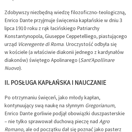
Zdobywszy niezbędną wiedzę filozoficzno-teologiczną,
Enrico Dante przyjmuje święcenia kapłańskie w dniu 3
lipca 1910 roku z rąk łacińskiego Patriarchy
Konstantynopola, Giuseppe Ceppetelliego, piastującego
urząd
Viceregente di Roma
. Uroczystość odbyła się
w kościele (a właściwie diakonii jednego z kardynałów
diakonów) świętego Apolinarego (
Sant’Apollinare
Nuovo
).
II. POSŁUGA KAPŁAŃSKA I NAUCZANIE
Po otrzymaniu święceń, jako młody kapłan,
kontynuujący swą naukę na słynnym
Gregorianum
,
Enrico Dante gorliwie podjął obowiązki duszpasterskie
– nie tylko sprawował duchową pieczę nad
Agro
Romano
, ale od początku dał się poznać jako pasterz