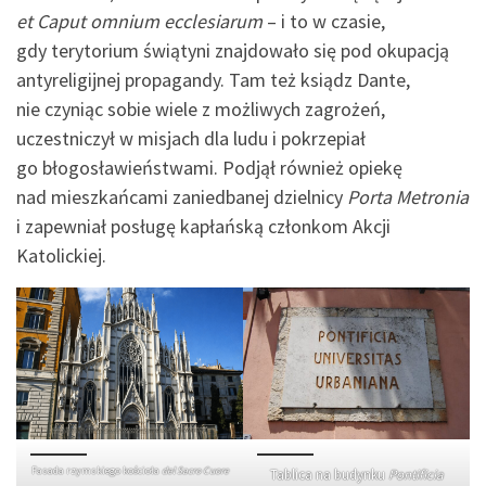
et Caput omnium ecclesiarum
– i to w czasie,
gdy terytorium świątyni znajdowało się pod okupacją
antyreligijnej propagandy. Tam też ksiądz Dante,
nie czyniąc sobie wiele z możliwych zagrożeń,
uczestniczył w misjach dla ludu i pokrzepiał
go błogosławieństwami. Podjął również opiekę
nad mieszkańcami zaniedbanej dzielnicy
Porta Metronia
i zapewniał posługę kapłańską członkom Akcji
Katolickiej.
Fasada rzymskiego kościoła
del Sacro Cuore
Tablica na budynku
Pontificia