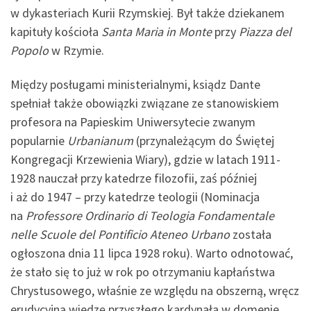
w dykasteriach Kurii Rzymskiej. Był także dziekanem
kapituły kościoła
Santa Maria in Monte
przy
Piazza del
Popolo
w Rzymie.
Między posługami ministerialnymi, ksiądz Dante
spełniał także obowiązki związane ze stanowiskiem
profesora na Papieskim Uniwersytecie zwanym
popularnie
Urbanianum
(przynależącym do Świętej
Kongregacji Krzewienia Wiary), gdzie w latach 1911-
1928 nauczał przy katedrze filozofii, zaś później
i aż do 1947 – przy katedrze teologii (Nominacja
na
Professore Ordinario di Teologia Fondamentale
nelle Scuole del Pontificio Ateneo Urbano
została
ogłoszona dnia 11 lipca 1928 roku). Warto odnotować,
że stało się to już w rok po otrzymaniu kapłaństwa
Chrystusowego, właśnie ze względu na obszerną, wręcz
erudycyjną wiedzę przyszłego kardynała w domenie