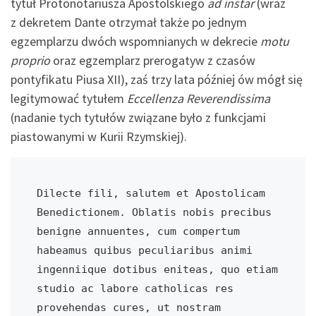
tytuł Protonotariusza Apostolskiego
ad instar
(wraz
z dekretem Dante otrzymał także po jednym
egzemplarzu dwóch wspomnianych w dekrecie
motu
proprio
oraz egzemplarz prerogatyw z czasów
pontyfikatu Piusa XII), zaś trzy lata później ów mógł się
legitymować tytułem
Eccellenza Reverendissima
(nadanie tych tytułów związane było z funkcjami
piastowanymi w Kurii Rzymskiej).
Dilecte fili, salutem et Apostolicam 
Benedictionem. Oblatis nobis precibus 
benigne annuentes, cum compertum 
habeamus quibus peculiaribus animi 
ingenniique dotibus eniteas, quo etiam 
studio ac labore catholicas res 
provehendas cures, ut nostram 