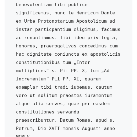
benevolentiam tibi publice 
significemus, nunc te Henricum Dante 
ex Urbe Protonotarium Apostolicum ad 
instar particpantium eligimus, facimus 
ac renuntiamus. Tibi ideo privilegia, 
honores, praerogativas concedimus cum 
hac dignitate coniuncta ex apostolicis 
constitutionibus tum „Inter 
multiplices” s. Pii PP. X, tum „Ad 
incrementum” Pii PP. XI, quarum 
exemplar tibi tradi iubemus, cautum 
vero ut solitum praestes iuramentum 
atque alia serves, quae per easdem 
constitutiones servanda 
praescribuntur. Datum Romae, apud s. 
Petrum, Die XVII mensis Augusti anno 
MCMLV