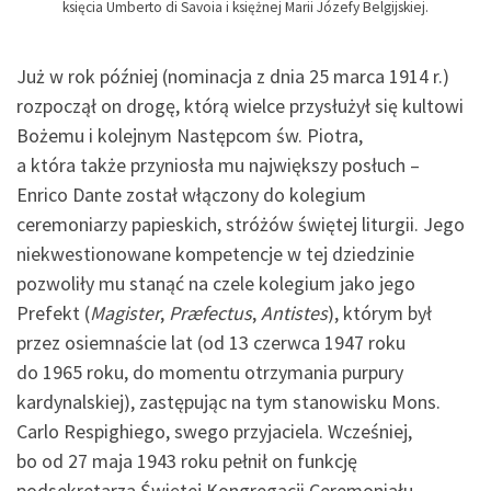
księcia Umberto di Savoia i księżnej Marii Józefy Belgijskiej.
Już w rok później (nominacja z dnia 25 marca 1914 r.)
rozpoczął on drogę, którą wielce przysłużył się kultowi
Bożemu i kolejnym Następcom św. Piotra,
a która także przyniosła mu największy posłuch –
Enrico Dante został włączony do kolegium
ceremoniarzy papieskich, stróżów świętej liturgii. Jego
niekwestionowane kompetencje w tej dziedzinie
pozwoliły mu stanąć na czele kolegium jako jego
Prefekt (
Magister
,
Præfectus
,
Antistes
), którym był
przez osiemnaście lat (od 13 czerwca 1947 roku
do 1965 roku, do momentu otrzymania purpury
kardynalskiej), zastępując na tym stanowisku Mons.
Carlo Respighiego, swego przyjaciela. Wcześniej,
bo od 27 maja 1943 roku pełnił on funkcję
podsekretarza Świętej Kongregacji Ceremoniału.