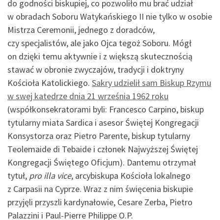
do godności biskupiej, co pozwoliło mu brać udział
w obradach Soboru Watykańskiego II nie tylko w osobie
Mistrza Ceremonii, jednego z doradców,
czy specjalistów, ale jako Ojca tegoż Soboru. Mógł
on dzięki temu aktywnie i z większą skutecznością
stawać w obronie zwyczajów, tradycji i doktryny
Kościoła Katolickiego.
Sakry udzielił sam Biskup Rzymu
w swej katedrze dnia 21 września 1962 roku
(współkonsekratorami byli: Francesco Carpino, biskup
tytularny miata Sardica i asesor Świętej Kongregacji
Konsystorza oraz Pietro Parente, biskup tytularny
Teolemaide di Tebaide i członek Najwyższej Świętej
Kongregacji Świętego Oficjum). Dantemu otrzymał
tytuł,
pro illa vice
, arcybiskupa Kościoła lokalnego
z Carpasii na Cyprze. Wraz z nim święcenia biskupie
przyjęli przyszli kardynałowie, Cesare Zerba, Pietro
Palazzini i Paul-Pierre Philippe O.P.