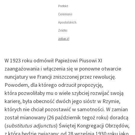
Prefekt
Ceremonii
Apostolskich.
Źródło:
zobacz!
W 1923 roku odmówił Papieżowi Piusowi XI
zaangażowania i włączenia się w ponowne otwarcie
nuncjatury we Francji zniszczonej przez rewolucję.
Powodem, dla którego odrzucił propozycję,
która pozwoliłaby mu o wiele szybciej rozwijać swoją
karierę, była obecność dwóch jego sióstr w Rzymie,
których nie chciał pozostawić w samotności. W zamian
został mianowany (26 październik tegoż roku) doradcą
(
substitutus adjunctus
) Świętej Kongregacji Obrzędów,
z którą będzie związany: od 28 września 1930 roku jako