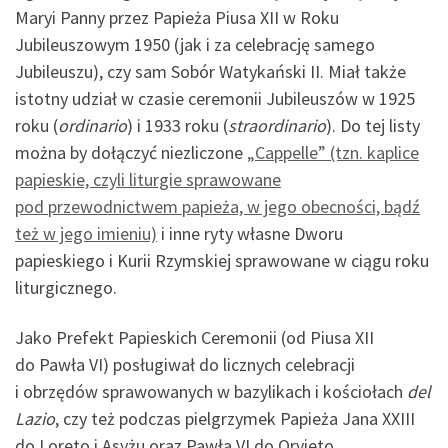
Maryi Panny przez Papieża Piusa XII w Roku
Jubileuszowym 1950 (jak i za celebrację samego
Jubileuszu), czy sam Sobór Watykański II. Miał także
istotny udział w czasie ceremonii Jubileuszów w 1925
roku (
ordinario
) i 1933 roku (
straordinario
). Do tej listy
można by dołączyć niezliczone
„Cappelle” (tzn. kaplice
papieskie, czyli liturgie sprawowane
pod przewodnictwem papieża, w jego obecności, bądź
też w jego imieniu)
i inne ryty własne Dworu
papieskiego i Kurii Rzymskiej sprawowane w ciągu roku
liturgicznego.
Jako Prefekt Papieskich Ceremonii (od Piusa XII
do Pawła VI) posługiwał do licznych celebracji
i obrzędów sprawowanych w bazylikach i kościołach
del
Lazio
, czy też podczas pielgrzymek Papieża Jana XXIII
do Loreto i Asyżu oraz Pawła VI do Orvieto,