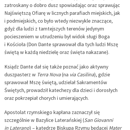
zatroskany o dobro dusz spowiadając oraz sprawując
Najświętszą Ofiarę w licznych parafiach miejskich, jak
i podmiejskich, co było wtedy niezwykle znaczące,
gdyż dla ludzi z tamtejszych terenów jedynym
pocieszeniem w utrudzeniu był widok sługi Boga
i Kościoła (Don Dante sprawował dla tych ludzi Mszę
świętą w każdą niedzielę oraz święta nakazane).
Ksiądz Dante dał się także poznać jako aktywny
duszpasterz w
Terra Nova
(na
via Casilina
), gdzie
sprawował Mszę świętą, udzielał Sakramentów
Świętych, prowadził katechezy dla dzieci i dorosłych
oraz pokrzepiał chorych i umierających.
Apostolat rzymskiego kapłana zaznaczył się
szczególnie w Bazylice Laterańskiej (
San Giovanni
in Laterano
) – katedrze Biskupa Rzymu będącej
Mater