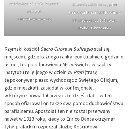
del Suffragio
, gdzie Enrico Dante spowiadał
Universitas Urbaniana
, gdzie
przez 40 lat.
Enrico Dante nauczał filozofii (17
Źródło: Wikimedia Commons
lat) i teologii (od 1947 roku).
Źródło: John Sonnen.
Rzymski kościół
Sacro Cuore al Suffragio
stał się
miejscem, gdzie każdego ranka, punktualnie o godzinie
ósmej, tuż po odprawieniu Mszy Świętej w kaplicy
instytutu religijnego w dzielnicy
Prati
(trasę
tę pokonywał pieszo wychodząc z Świętego Oficjum,
gdzie mieszkał), zasiadał w konfesjonale,
w którym spowiadał przez czterdzieści lat – w ten
sposób ofiarował on także swą pomoc duchowieństwu
parafialnemu. Apostolat ten nie został przerwany
nawet w 1913 roku, kiedy to Enrico Dante otrzymał
tytuł prałacki i rozpoczął służbę Kościołowi