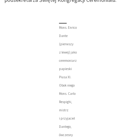
Mons. Enrico
Dante
(pierwszy
z lewej) jako
ceremoniarz
papieski
Piusa XI.
Obok niego
Mons. Carlo
Respighi,
mistrz
i przyjaciel
Dantego,
ówczesny