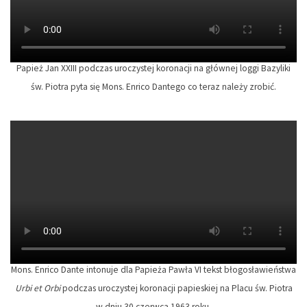
Papież Jan XXIII podczas uroczystej koronacji na głównej loggi Bazyliki
św. Piotra pyta się Mons. Enrico Dantego co teraz należy zrobić.
Mons. Enrico Dante intonuje dla Papieża Pawła VI tekst błogosławieństwa
Urbi et Orbi
podczas uroczystej koronacji papieskiej na Placu św. Piotra
w dniu 30 czerwca 1963 roku.