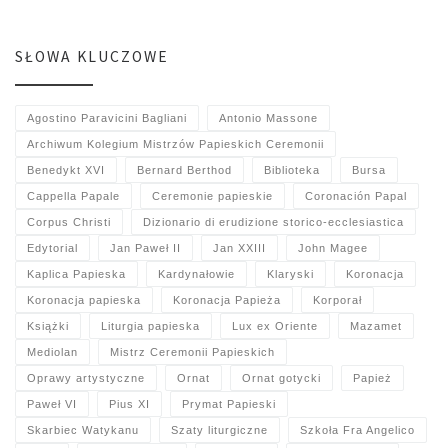
SŁOWA KLUCZOWE
Agostino Paravicini Bagliani
Antonio Massone
Archiwum Kolegium Mistrzów Papieskich Ceremonii
Benedykt XVI
Bernard Berthod
Biblioteka
Bursa
Cappella Papale
Ceremonie papieskie
Coronación Papal
Corpus Christi
Dizionario di erudizione storico-ecclesiastica
Edytorial
Jan Paweł II
Jan XXIII
John Magee
Kaplica Papieska
Kardynałowie
Klaryski
Koronacja
Koronacja papieska
Koronacja Papieża
Korporał
Książki
Liturgia papieska
Lux ex Oriente
Mazamet
Mediolan
Mistrz Ceremonii Papieskich
Oprawy artystyczne
Ornat
Ornat gotycki
Papież
Paweł VI
Pius XI
Prymat Papieski
Skarbiec Watykanu
Szaty liturgiczne
Szkoła Fra Angelico