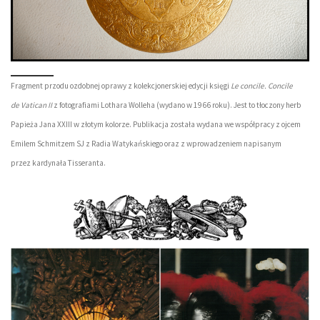
Fragment przodu ozdobnej oprawy z kolekcjonerskiej edycji księgi
Le concile. Concile
de Vatican II
z fotografiami Lothara Wolleha (wydano w 1966 roku). Jest to tłoczony herb
Papieża Jana XXIII w złotym kolorze. Publikacja została wydana we współpracy z ojcem
Emilem Schmitzem SJ z Radia Watykańskiego oraz z wprowadzeniem napisanym
przez kardynała Tisseranta.