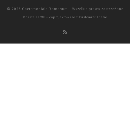
© 2026
Caeremoniale Romanum
– Wszelkie prawa zastrzeżone
Oparte na
WP
– Zaprojektowano z
Customizr Theme