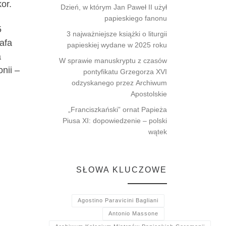
or.
Dzień, w którym Jan Paweł II użył
papieskiego fanonu
5
3 najważniejsze książki o liturgii
afa
papieskiej wydane w 2025 roku
a
W sprawie manuskryptu z czasów
nii –
pontyfikatu Grzegorza XVI
odzyskanego przez Archiwum
Apostolskie
„Franciszkański” ornat Papieża
Piusa XI: dopowiedzenie – polski
wątek
SŁOWA KLUCZOWE
Agostino Paravicini Bagliani
Antonio Massone