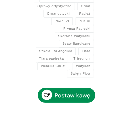
Oprawy artystyczne
Ornat
Ornat gotycki
Papież
Paweł VI
Pius XI
Prymat Papieski
Skarbiec Watykanu
Szaty liturgiczne
Szkoła Fra Angelico
Tiara
Tiara papieska
Triregnum
Vicarius Christi
Watykan
Święty Piotr