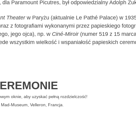
, dla Paramount Picutres, był odpowiedzialny Adolph Zuk
nt Theater
w Paryżu (aktualnie Le Pathé Palace) w 193
raz z fotografiami wykonanymi przez papieskiego fotogr
ego, jego ojca), np. w
Ciné-Miroir
(numer 519 z 15 marc
zede wszystkim wielkość i wspaniałość papieskich ceremo
EREMONIE
owym oknie, aby uzyskać pełną rozdzielczość!
: Mad-Museum, Velleron, Francja.