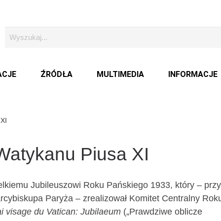
ACJE
ŹRÓDŁA
MULTIMEDIA
INFORMACJE
 XI
Watykanu Piusa XI
lkiemu Jubileuszowi Roku Pańskiego 1933, który – przy
arcybiskupa Paryża – zrealizował Komitet Centralny Rok
ai visage du Vatican: Jubilaeum
(„Prawdziwe oblicze