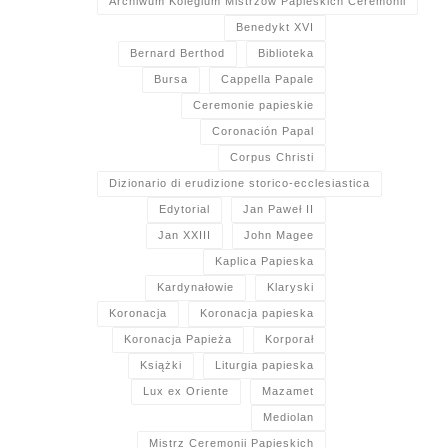
Archiwum Kolegium Mistrzów Papieskich Ceremonii
Benedykt XVI
Bernard Berthod
Biblioteka
Bursa
Cappella Papale
Ceremonie papieskie
Coronación Papal
Corpus Christi
Dizionario di erudizione storico-ecclesiastica
Edytorial
Jan Paweł II
Jan XXIII
John Magee
Kaplica Papieska
Kardynałowie
Klaryski
Koronacja
Koronacja papieska
Koronacja Papieża
Korporał
Książki
Liturgia papieska
Lux ex Oriente
Mazamet
Mediolan
Mistrz Ceremonii Papieskich