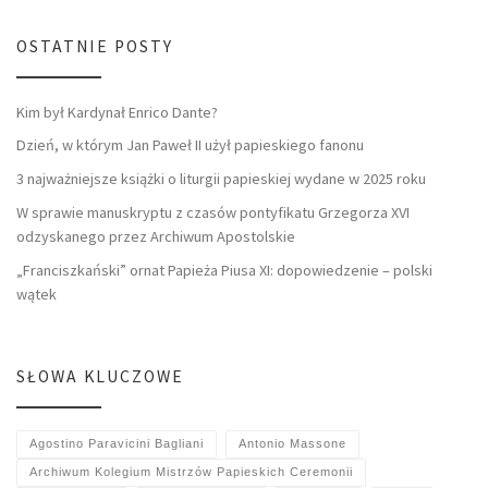
OSTATNIE POSTY
Kim był Kardynał Enrico Dante?
Dzień, w którym Jan Paweł II użył papieskiego fanonu
3 najważniejsze książki o liturgii papieskiej wydane w 2025 roku
W sprawie manuskryptu z czasów pontyfikatu Grzegorza XVI
odzyskanego przez Archiwum Apostolskie
„Franciszkański” ornat Papieża Piusa XI: dopowiedzenie – polski
wątek
SŁOWA KLUCZOWE
Agostino Paravicini Bagliani
Antonio Massone
Archiwum Kolegium Mistrzów Papieskich Ceremonii