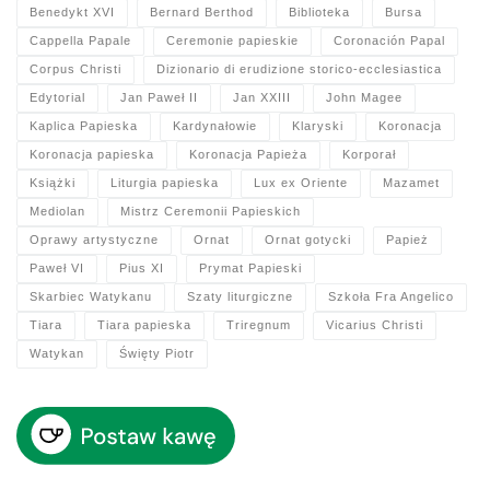
Benedykt XVI
Bernard Berthod
Biblioteka
Bursa
Cappella Papale
Ceremonie papieskie
Coronación Papal
Corpus Christi
Dizionario di erudizione storico-ecclesiastica
Edytorial
Jan Paweł II
Jan XXIII
John Magee
Kaplica Papieska
Kardynałowie
Klaryski
Koronacja
Koronacja papieska
Koronacja Papieża
Korporał
Książki
Liturgia papieska
Lux ex Oriente
Mazamet
Mediolan
Mistrz Ceremonii Papieskich
Oprawy artystyczne
Ornat
Ornat gotycki
Papież
Paweł VI
Pius XI
Prymat Papieski
Skarbiec Watykanu
Szaty liturgiczne
Szkoła Fra Angelico
Tiara
Tiara papieska
Triregnum
Vicarius Christi
Watykan
Święty Piotr