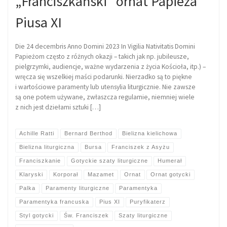
„Franciszkański” ornat Papieża
Piusa XI
Die 24 decembris Anno Domini 2023 In Vigilia Nativitatis Domini
Papieżom często z różnych okazji – takich jak np. jubileusze,
pielgrzymki, audiencje, ważne wydarzenia z życia Kościoła, itp.) –
wręcza się wszelkiej maści podarunki. Nierzadko są to piękne
i wartościowe paramenty lub utensylia liturgicznie. Nie zawsze
są one potem używane, zwłaszcza regularnie, niemniej wiele
z nich jest dziełami sztuki […]
Achille Ratti
Bernard Berthod
Bielizna kielichowa
Bielizna liturgiczna
Bursa
Franciszek z Asyżu
Franciszkanie
Gotyckie szaty liturgiczne
Humerał
Klaryski
Korporał
Mazamet
Ornat
Ornat gotycki
Palka
Paramenty liturgiczne
Paramentyka
Paramentyka francuska
Pius XI
Puryfikaterz
Styl gotycki
Św. Franciszek
Szaty liturgiczne