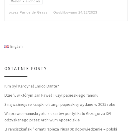
Welon kielichowy
przez
Paride de Grassi
Opublikowano
24/12/2023
English
OSTATNIE POSTY
Kim był Kardynał Enrico Dante?
Dzień, w którym Jan Paweł II użył papieskiego fanonu
3 najważniejsze książki o liturgii papieskiej wydane w 2025 roku
W sprawie manuskryptu z czasów pontyfikatu Grzegorza XVI
odzyskanego przez Archiwum Apostolskie
„Franciszkański” ornat Papieża Piusa XI: dopowiedzenie – polski