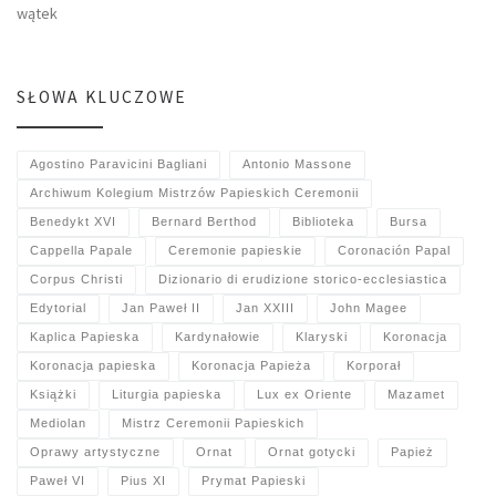
wątek
SŁOWA KLUCZOWE
Agostino Paravicini Bagliani
Antonio Massone
Archiwum Kolegium Mistrzów Papieskich Ceremonii
Benedykt XVI
Bernard Berthod
Biblioteka
Bursa
Cappella Papale
Ceremonie papieskie
Coronación Papal
Corpus Christi
Dizionario di erudizione storico-ecclesiastica
Edytorial
Jan Paweł II
Jan XXIII
John Magee
Kaplica Papieska
Kardynałowie
Klaryski
Koronacja
Koronacja papieska
Koronacja Papieża
Korporał
Książki
Liturgia papieska
Lux ex Oriente
Mazamet
Mediolan
Mistrz Ceremonii Papieskich
Oprawy artystyczne
Ornat
Ornat gotycki
Papież
Paweł VI
Pius XI
Prymat Papieski