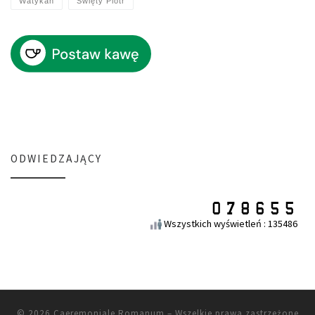
Watykan
Święty Piotr
ODWIEDZAJĄCY
Wszystkich wyświetleń : 135486
© 2026
Caeremoniale Romanum
– Wszelkie prawa zastrzeżone