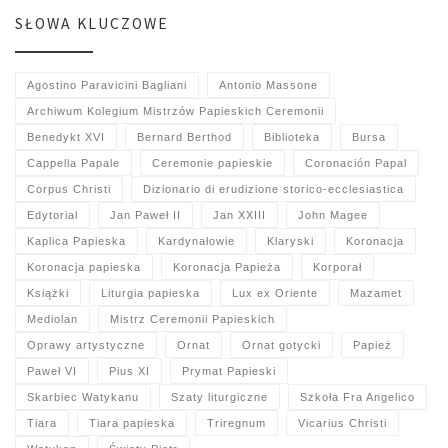
SŁOWA KLUCZOWE
Agostino Paravicini Bagliani
Antonio Massone
Archiwum Kolegium Mistrzów Papieskich Ceremonii
Benedykt XVI
Bernard Berthod
Biblioteka
Bursa
Cappella Papale
Ceremonie papieskie
Coronación Papal
Corpus Christi
Dizionario di erudizione storico-ecclesiastica
Edytorial
Jan Paweł II
Jan XXIII
John Magee
Kaplica Papieska
Kardynałowie
Klaryski
Koronacja
Koronacja papieska
Koronacja Papieża
Korporał
Książki
Liturgia papieska
Lux ex Oriente
Mazamet
Mediolan
Mistrz Ceremonii Papieskich
Oprawy artystyczne
Ornat
Ornat gotycki
Papież
Paweł VI
Pius XI
Prymat Papieski
Skarbiec Watykanu
Szaty liturgiczne
Szkoła Fra Angelico
Tiara
Tiara papieska
Triregnum
Vicarius Christi