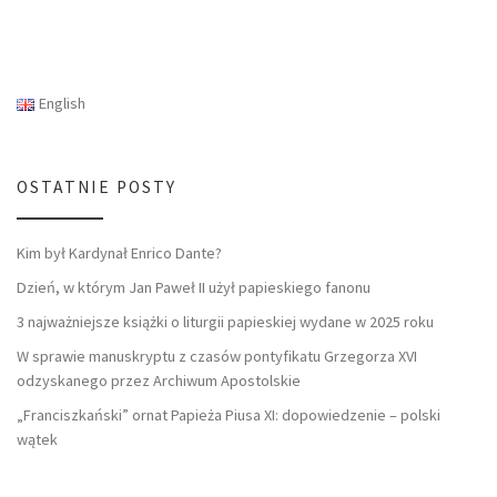
English
OSTATNIE POSTY
Kim był Kardynał Enrico Dante?
Dzień, w którym Jan Paweł II użył papieskiego fanonu
3 najważniejsze książki o liturgii papieskiej wydane w 2025 roku
W sprawie manuskryptu z czasów pontyfikatu Grzegorza XVI
odzyskanego przez Archiwum Apostolskie
„Franciszkański” ornat Papieża Piusa XI: dopowiedzenie – polski
wątek