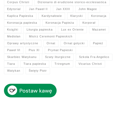
Corpus Christi
Dizionario di erudizione storico-ecclesiastica
Edytorial
Jan Paweł II
Jan XXIII
John Magee
Kaplica Papieska
Kardynałowie
Klaryski
Koronacja
Koronacja papieska
Koronacja Papieża
Korporał
Książki
Liturgia papieska
Lux ex Oriente
Mazamet
Mediolan
Mistrz Ceremonii Papieskich
Oprawy artystyczne
Ornat
Ornat gotycki
Papież
Paweł VI
Pius XI
Prymat Papieski
Skarbiec Watykanu
Szaty liturgiczne
Szkoła Fra Angelico
Tiara
Tiara papieska
Triregnum
Vicarius Christi
Watykan
Święty Piotr