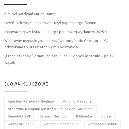
Kim był Kardynał Enrico Dante?
Dzień, w którym Jan Paweł II użył papieskiego fanonu
3 najważniejsze książki o liturgii papieskiej wydane w 2025 roku
W sprawie manuskryptu z czasów pontyfikatu Grzegorza XVI
odzyskanego przez Archiwum Apostolskie
„Franciszkański” ornat Papieża Piusa XI: dopowiedzenie – polski
wątek
SŁOWA KLUCZOWE
Agostino Paravicini Bagliani
Antonio Massone
Archiwum Kolegium Mistrzów Papieskich Ceremonii
Benedykt XVI
Bernard Berthod
Biblioteka
Bursa
Cappella Papale
Ceremonie papieskie
Coronación Papal