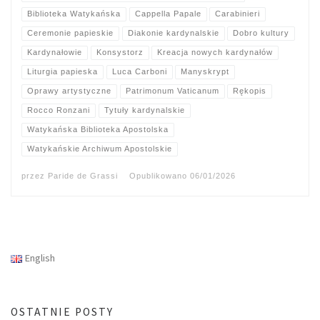
Biblioteka Watykańska
Cappella Papale
Carabinieri
Ceremonie papieskie
Diakonie kardynalskie
Dobro kultury
Kardynałowie
Konsystorz
Kreacja nowych kardynałów
Liturgia papieska
Luca Carboni
Manyskrypt
Oprawy artystyczne
Patrimonum Vaticanum
Rękopis
Rocco Ronzani
Tytuły kardynalskie
Watykańska Biblioteka Apostolska
Watykańskie Archiwum Apostolskie
przez
Paride de Grassi
Opublikowano
06/01/2026
English
OSTATNIE POSTY