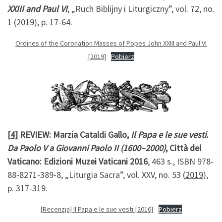
XXIII and Paul VI
, „Ruch Biblijny i Liturgiczny”, vol. 72, no.
1 (
2019
), p. 17-64.
Ordines of the Coronation Masses of Popes John XXIII and Paul VI
[2019]
Pobierz
[4]
REVIEW: Marzia Cataldi Gallo,
Il Papa e le sue vesti.
Da Paolo V a Giovanni Paolo II (1600–2000)
, Città del
Vaticano: Edizioni Muzei Vaticani 2016
, 463 s., ISBN 978-
88-8271-389-8, „Liturgia Sacra”, vol. XXV, no. 53 (
2019
),
p. 317-319.
[Recenzja] Il Papa e le sue vesti [2016]
Pobierz