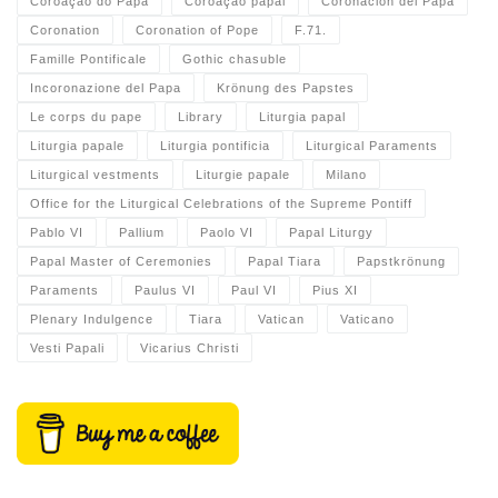
Coroação do Papa
Coroação papal
Coronación del Papa
Coronation
Coronation of Pope
F.71.
Famille Pontificale
Gothic chasuble
Incoronazione del Papa
Krönung des Papstes
Le corps du pape
Library
Liturgia papal
Liturgia papale
Liturgia pontificia
Liturgical Paraments
Liturgical vestments
Liturgie papale
Milano
Office for the Liturgical Celebrations of the Supreme Pontiff
Pablo VI
Pallium
Paolo VI
Papal Liturgy
Papal Master of Ceremonies
Papal Tiara
Papstkrönung
Paraments
Paulus VI
Paul VI
Pius XI
Plenary Indulgence
Tiara
Vatican
Vaticano
Vesti Papali
Vicarius Christi