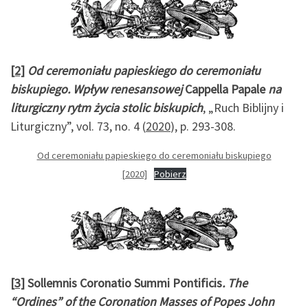
[2]
Od ceremoniału papieskiego do ceremoniału
biskupiego. Wpływ renesansowej
Cappella Papale
na
liturgiczny rytm życia stolic biskupich
, „Ruch Biblijny i
Liturgiczny”, vol. 73, no. 4 (
2020
), p. 293-308.
Od ceremoniału papieskiego do ceremoniału biskupiego
[2020]
Pobierz
[3]
Sollemnis Coronatio Summi Pontificis
. The
“Ordines” of the Coronation Masses of Popes John